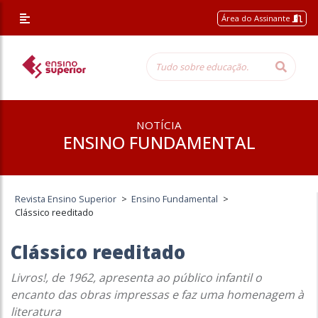
Área do Assinante
NOTÍCIA
ENSINO FUNDAMENTAL
Revista Ensino Superior
>
Ensino Fundamental
>
Clássico reeditado
Clássico reeditado
Livros!, de 1962, apresenta ao público infantil o
encanto das obras impressas e faz uma homenagem à
literatura