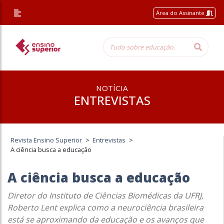
Área do Assinante
NOTÍCIA
ENTREVISTAS
Revista Ensino Superior
>
Entrevistas
>
A ciência busca a educação
A ciência busca a educação
Diretor do Instituto de Ciências Biomédicas da UFRJ,
Roberto Lent explica como a neurociência brasileira
está se aproximando da educação e os avanços que