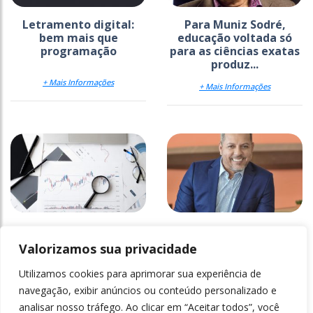
Letramento digital:
Para Muniz Sodré,
bem mais que
educação voltada só
programação
para as ciências exatas
produz...
+ Mais Informações
+ Mais Informações
Avaliando a qualidade
Pandemia e educação:
da educação superior
quais as
Valorizamos sua privacidade
transformações?
Utilizamos cookies para aprimorar sua experiência de
+ Mais Informações
+ Mais Informações
navegação, exibir anúncios ou conteúdo personalizado e
analisar nosso tráfego. Ao clicar em “Aceitar todos”, você