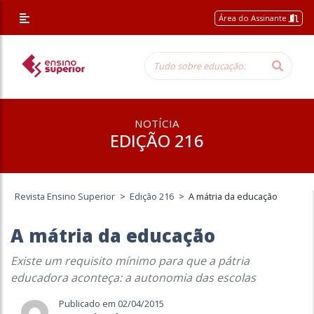
Área do Assinante
NOTÍCIA
EDIÇÃO 216
Revista Ensino Superior
>
Edição 216
>
A mátria da educação
A mátria da educação
Existe um requisito mínimo para que a pátria
educadora aconteça: a autonomia das escolas
Publicado em 02/04/2015