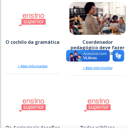
O cochilo da gramática
Coordenador
pedagógico deve fazer
ponte entre escola e
família
+ Mais Informações
+ Mais Informações
Os 4 principais desafios
Redes públicas