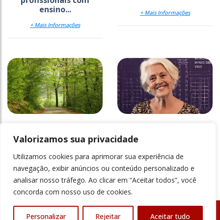
profissionais com
ensino...
+ Mais Informações
+ Mais Informações
Liquidificador de
Por que amar Adélia
histórias clássicas
Valorizamos sua privacidade
Utilizamos cookies para aprimorar sua experiência de
+ Mais Informações
+ Mais Informações
navegação, exibir anúncios ou conteúdo personalizado e
analisar nosso tráfego. Ao clicar em “Aceitar todos”, você
concorda com nosso uso de cookies.
Personalizar
Rejeitar
Aceitar tudo