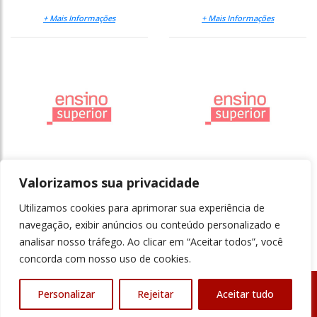
+ Mais Informações
+ Mais Informações
Redes sociais: quais são
Diálogo aberto
os dilemas envolvidos
Valorizamos sua privacidade
na exposição dos alunos
Utilizamos cookies para aprimorar sua experiência de
+ Mais Informações
+ Mais Informações
navegação, exibir anúncios ou conteúdo personalizado e
analisar nosso tráfego. Ao clicar em “Aceitar todos”, você
concorda com nosso uso de cookies.
Personalizar
Rejeitar
Aceitar tudo
© Revista Ensino Superior - Todos os direitos reservados