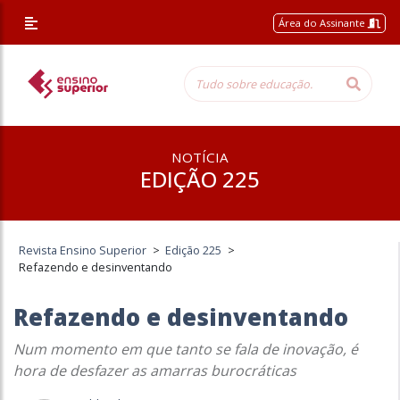
Área do Assinante
NOTÍCIA
EDIÇÃO 225
Revista Ensino Superior
>
Edição 225
>
Refazendo e desinventando
Refazendo e desinventando
Num momento em que tanto se fala de inovação, é
hora de desfazer as amarras burocráticas