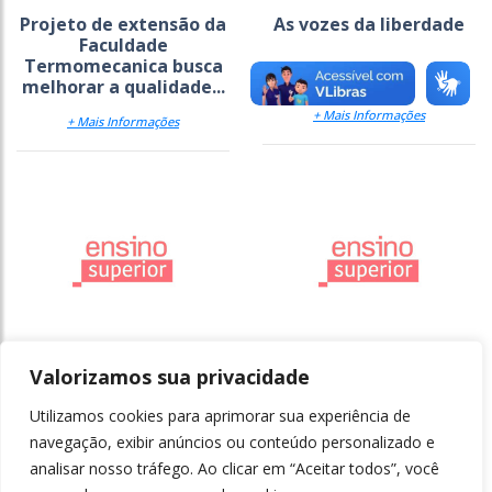
Projeto de extensão da
As vozes da liberdade
Faculdade
Termomecanica busca
melhorar a qualidade...
+ Mais Informações
+ Mais Informações
Traços artesanais
O desafio da gramática
contra a padronização
Valorizamos sua privacidade
Utilizamos cookies para aprimorar sua experiência de
+ Mais Informações
+ Mais Informações
navegação, exibir anúncios ou conteúdo personalizado e
analisar nosso tráfego. Ao clicar em “Aceitar todos”, você