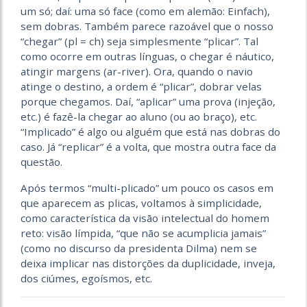
um só; daí: uma só face (como em alemão: Einfach),
sem dobras. Também parece razoável que o nosso
“chegar” (pl = ch) seja simplesmente “plicar”. Tal
como ocorre em outras línguas, o chegar é náutico,
atingir margens (ar-river). Ora, quando o navio
atinge o destino, a ordem é “plicar”, dobrar velas
porque chegamos. Daí, “aplicar” uma prova (injeção,
etc.) é fazê-la chegar ao aluno (ou ao braço), etc.
“Implicado” é algo ou alguém que está nas dobras do
caso. Já “replicar” é a volta, que mostra outra face da
questão.
Após termos “multi-plicado” um pouco os casos em
que aparecem as plicas, voltamos à simplicidade,
como característica da visão intelectual do homem
reto: visão límpida, “que não se acumplicia jamais”
(como no discurso da presidenta Dilma) nem se
deixa implicar nas distorções da duplicidade, inveja,
dos ciúmes, egoísmos, etc.