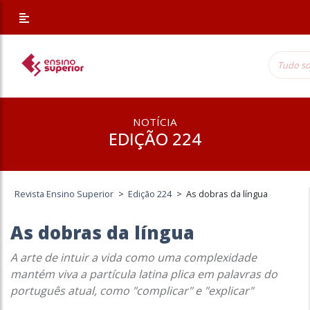
NOTÍCIA
EDIÇÃO 224
Revista Ensino Superior
>
Edição 224
>
As dobras da língua
As dobras da língua
A arte de intuir a vida como uma complexidade
mantém viva a partícula latina plica em palavras do
português atual, como "complicar" e "explicar"