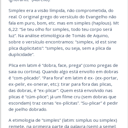
Simplex era a visão límpida, não comprometida, do
real. O original grego do versículo do Evangelho não
fala em puro, bom, etc. mas em simples (haplous). Mt
6,22: “Se teu olho for simples, todo teu corpo será
luz”. Na análise etimológica de Tomás de Aquino,
sobre o versículo encontramos: “simplex, id est sine
plica duplicitatis”: “simples, ou seja, sem a plica da
duplicidade”.
Plica em latim é “dobra, face, prega” (como pregas de
saia ou cortina). Quando algo está envolto em dobras
é “com-plicado”. “Para fora” em latim é ex- (ex-portar,
ex-pelir, ex-onerar, etc.): tirar para fora das plicas,
das dobras, é “ex-plicar”. Quem está envolvido nas
plicas é “cúm-plice”; já um filme cru (sem dobras que
escondam) traz cenas “ex-plícitas”. “Su-plicar” é pedir
de joelho dobrado.
A etimologia de “simples” (latim: simplus ou simplex)
remete, na primeira parte da palavra (sem) a semel: