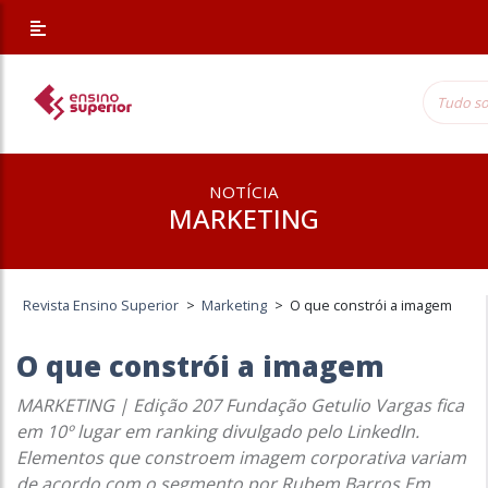
NOTÍCIA
MARKETING
Revista Ensino Superior
>
Marketing
>
O que constrói a imagem
O que constrói a imagem
MARKETING | Edição 207 Fundação Getulio Vargas fica
em 10º lugar em ranking divulgado pelo LinkedIn.
Elementos que constroem imagem corporativa variam
de acordo com o segmento por Rubem Barros Em