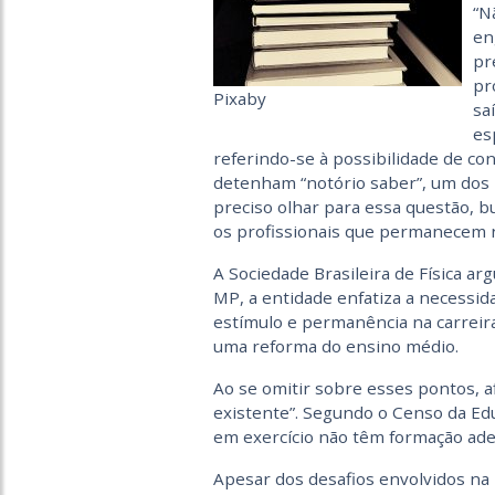
“N
en
pr
pr
Pixaby
sa
es
referindo-se à possibilidade de co
detenham “notório saber”, um dos
preciso olhar para essa questão, 
os profissionais que permanecem n
A Sociedade Brasileira de Física a
MP, a entidade enfatiza a necessid
estímulo e permanência na carreir
uma reforma do ensino médio.
Ao se omitir sobre esses pontos, af
existente”. Segundo o Censo da Ed
em exercício não têm formação adeq
Apesar dos desafios envolvidos na 