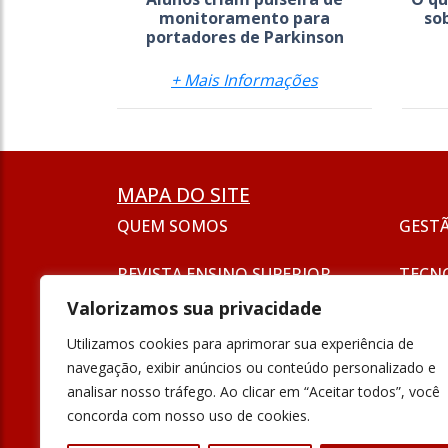
monitoramento para
so
portadores de Parkinson
+ Mais Informações
MAPA DO SITE
QUEM SOMOS
GEST
REVISTA ENSINO SUPERIOR
TECN
ASSINATURA
Valorizamos sua privacidade
SEJA UM ANUNCIANTE
ESG
Utilizamos cookies para aprimorar sua experiência de
FORMAÇÃO
navegação, exibir anúncios ou conteúdo personalizado e
POLÍT
analisar nosso tráfego. Ao clicar em “Aceitar todos”, você
INOVAÇÃO
concorda com nosso uso de cookies.
UNIVE