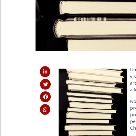
Um
vi
ar
a 
No
pr
pr
pe
Ch