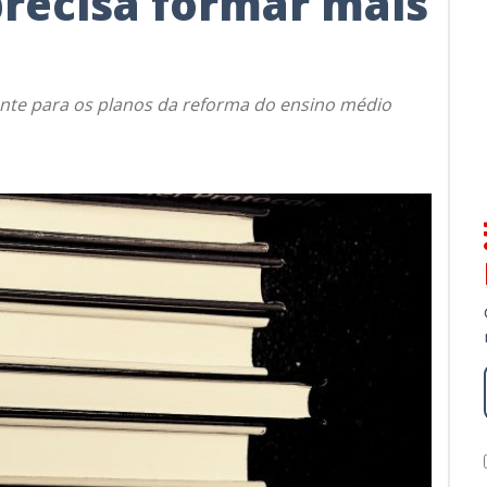
precisa formar mais
ente para os planos da reforma do ensino médio