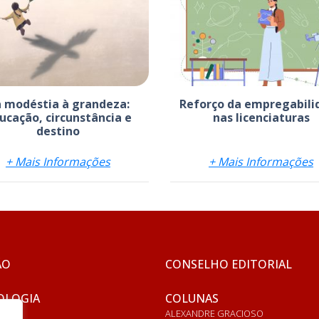
 modéstia à grandeza:
Reforço da empregabili
ucação, circunstância e
nas licenciaturas
destino
+ Mais Informações
+ Mais Informações
ÃO
CONSELHO EDITORIAL
OLOGIA
COLUNAS
ALEXANDRE GRACIOSO