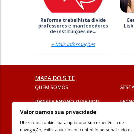
Reforma trabalhista divide
Cen
professores e mantenedores
Lisb
de instituições de...
+ Mais Informações
MAPA DO SITE
QUEM SOMOS
GEST
REVISTA ENSINO SUPERIOR
TECN
ASSINATURA
Valorizamos sua privacidade
SEJA UM ANUNCIANTE
ESG
Utilizamos cookies para aprimorar sua experiência de
FORMAÇÃO
navegação, exibir anúncios ou conteúdo personalizado e
POLÍT