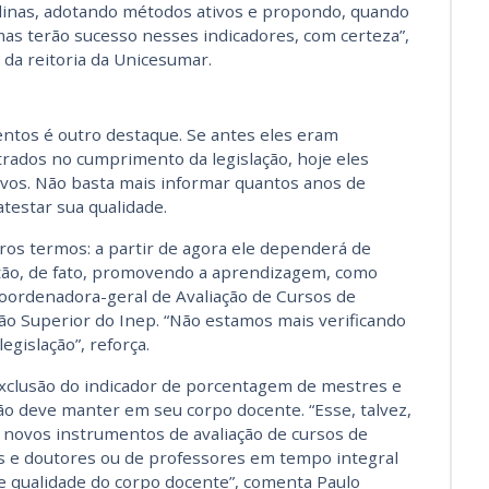
linas, adotando métodos ativos e propondo, quando
emas terão sucesso nesses indicadores, com certeza”,
 da reitoria da Unicesumar.
ntos é outro destaque. Se antes eles eram
rados no cumprimento da legislação, hoje eles
ivos. Não basta mais informar quantos anos de
testar sua qualidade.
ros termos: a partir de agora ele dependerá de
ão, de fato, promovendo a aprendizagem, como
 coordenadora-geral de Avaliação de Cursos de
ão Superior do Inep. “Não estamos mais verificando
gislação”, reforça.
xclusão do indicador de porcentagem de mestres e
o deve manter em seu corpo docente. “Esse, talvez,
os novos instrumentos de avaliação de cursos de
s e doutores ou de professores em tempo integral
e qualidade do corpo docente”, comenta Paulo