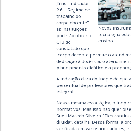
Já no “Indicador
2.6 − Regime de
trabalho do
corpo docente”,
Novos instrumen
as instituições
tecnologia educ
poderão obter o
ensino
CI 3 se
constatado que
“corpo docente permite o atendime
dedicação à docência, o atendimento
planejamento didático e a preparaç
A indicação clara do Inep é de que 
percentual de professores que tra
integral.
Nessa mesma essa lógica, o Inep re
normativos. Mas isso não quer dize
Sueli Macedo Silveira. “Eles cont
diluída”, detalha. Dessa forma, a p
verificada em vários indicadores,