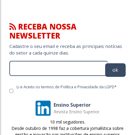
RECEBA NOSSA
NEWSLETTER
Cadastre o seu email e receba as principais notícias
do setor a cada quinze dias.
ok
Li e Aceito os termos de Política e Privacidade da LGPD*
Ensino Superior
Revista Ensino Superior
10 mil seguidores.
Desde outubro de 1998 faz a cobertura jornalística sobre
gestão e inovação nas instituições de ensino superior.