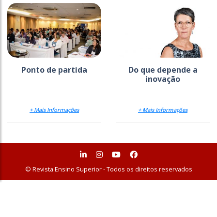
Ponto de partida
Do que depende a
inovação
+ Mais Informações
+ Mais Informações
© Revista Ensino Superior - Todos os direitos reservados