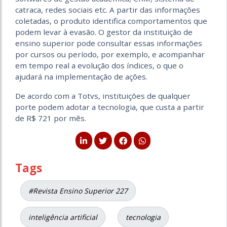
catraca, redes sociais etc. A partir das informações
coletadas, o produto identifica comportamentos que
podem levar à evasão. O gestor da instituição de
ensino superior pode consultar essas informações
por cursos ou período, por exemplo, e acompanhar
em tempo real a evolução dos índices, o que o
ajudará na implementação de ações.
De acordo com a Totvs, instituições de qualquer
porte podem adotar a tecnologia, que custa a partir
de R$ 721 por mês.
Tags
#Revista Ensino Superior 227
inteligência artificial
tecnologia