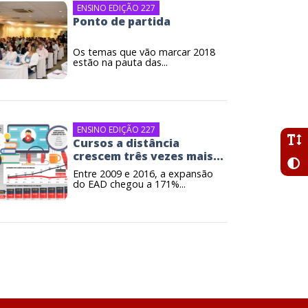
ENSINO EDIÇÃO 227
Ponto de partida
Os temas que vão marcar 2018
estão na pauta das...
ENSINO EDIÇÃO 227
Cursos a distância
crescem três vezes mais...
Entre 2009 e 2016, a expansão
do EAD chegou a 171%...