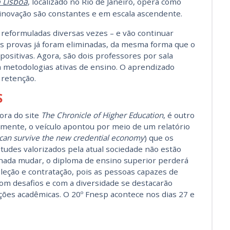
o Lisboa
, localizado no Rio de Janeiro, opera como
inovação são constantes e em escala ascendente.
 reformuladas diversas vezes – e vão continuar
s provas já foram eliminadas, da mesma forma que o
xpositivas. Agora, são dois professores por sala
m metodologias ativas de ensino. O aprendizado
 retenção.
S
tora do site
The Chronicle of Higher Education
, é outro
ente, o veículo apontou por meio de um relatório
 can survive the new credential economy
) que os
udes valorizados pela atual sociedade não estão
 nada mudar, o diploma de ensino superior perderá
leção e contratação, pois as pessoas capazes de
om desafios e com a diversidade se destacarão
ões acadêmicas. O 20º Fnesp acontece nos dias 27 e