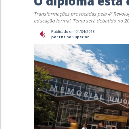
O diploma está 
Transformações provocadas pela 4ª Revoluç
educação formal. Tema será debatido no 20
Publicado em 04/04/2018
por Ensino Superior