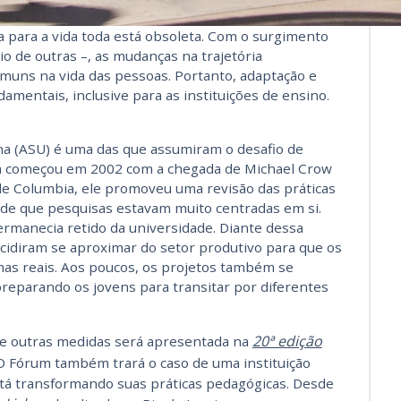
a para a vida toda está obsoleta. Com o surgimento
io de outras –, as mudanças na trajetória
omuns na vida das pessoas. Portanto, adaptação e
ndamentais, inclusive para as instituições de ensino.
na (ASU) é uma das que assumiram o desafio de
a começou em 2002 com a chegada de Michael Crow
de Columbia, ele promoveu uma revisão das práticas
 de que pesquisas estavam muito centradas em si.
manecia retido da universidade. Diante dessa
cidiram se aproximar do setor produtivo para que os
as reais. Aos poucos, os projetos também se
preparando os jovens para transitar por diferentes
20ª edição
s e outras medidas será apresentada na
 O Fórum também trará o caso de uma instituição
stá transformando suas práticas pedagógicas. Desde