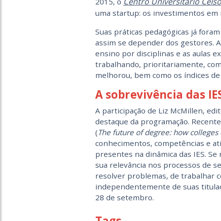
Centro Universitário Cels
2015, o
uma startup: os investimentos em 
Suas práticas pedagógicas já foram
assim se depender dos gestores. A
ensino por disciplinas e as aulas e
trabalhando, prioritariamente, co
melhorou, bem como os índices de
A sobrevivência das IE
A participação de Liz McMillen, edi
destaque da programação. Recentem
(
The future of degree: how colleges
conhecimentos, competências e atit
presentes na dinâmica das IES. Se
sua relevância nos processos de se
resolver problemas, de trabalhar c
independentemente de suas titulaç
28 de setembro.
Tags