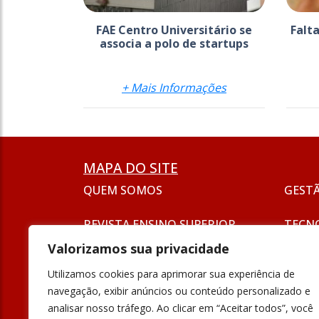
FAE Centro Universitário se
Falt
associa a polo de startups
+ Mais Informações
MAPA DO SITE
QUEM SOMOS
GEST
REVISTA ENSINO SUPERIOR
TECN
ASSINATURA
Valorizamos sua privacidade
SEJA UM ANUNCIANTE
ESG
Utilizamos cookies para aprimorar sua experiência de
FORMAÇÃO
navegação, exibir anúncios ou conteúdo personalizado e
POLÍT
analisar nosso tráfego. Ao clicar em “Aceitar todos”, você