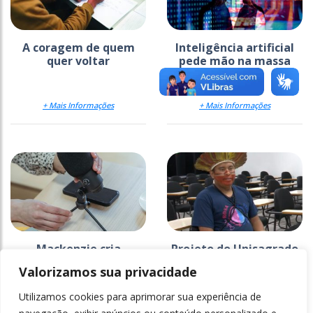
A coragem de quem
Inteligência artificial
quer voltar
pede mão na massa
+ Mais Informações
+ Mais Informações
Mackenzie cria
Projeto do Unisagrado
estratégia para
na Ti Araribá faz 26
Valorizamos sua privacidade
comunicar a ciência
anos e ganha
documentário
Utilizamos cookies para aprimorar sua experiência de
+ Mais Informações
+ Mais Informações