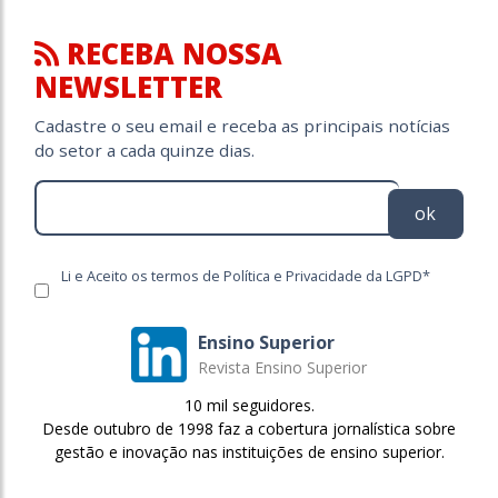
RECEBA NOSSA
NEWSLETTER
Cadastre o seu email e receba as principais notícias
do setor a cada quinze dias.
ok
Li e Aceito os termos de Política e Privacidade da LGPD*
Ensino Superior
Revista Ensino Superior
10 mil seguidores.
Desde outubro de 1998 faz a cobertura jornalística sobre
gestão e inovação nas instituições de ensino superior.