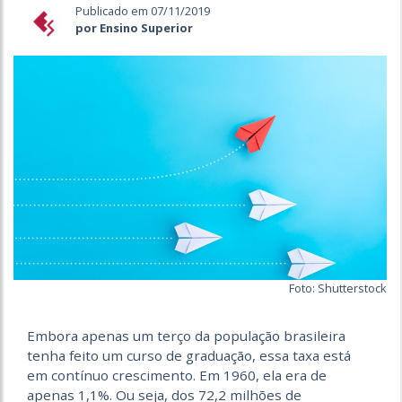
Publicado em 07/11/2019
por Ensino Superior
Foto: Shutterstock
Embora apenas um terço da população brasileira
tenha feito um curso de graduação, essa taxa está
em contínuo crescimento. Em 1960, ela era de
apenas 1,1%. Ou seja, dos 72,2 milhões de