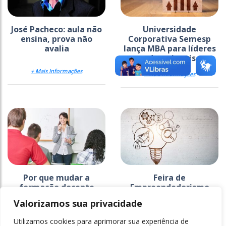
José Pacheco: aula não
Universidade
ensina, prova não
Corporativa Semesp
avalia
lança MBA para líderes
educacionais
+ Mais Informações
+ Mais Informações
Por que mudar a
Feira de
formação docente
Empreendedorismo
expõe novas
Valorizamos sua privacidade
abordagens de
aprendizagem
+ Mais Informações
Utilizamos cookies para aprimorar sua experiência de