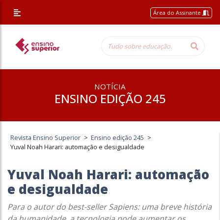
Área do Assinante
NOTÍCIA
ENSINO EDIÇÃO 245
Revista Ensino Superior
>
Ensino edição 245
>
Yuval Noah Harari: automação e desigualdade
Yuval Noah Harari: automação
e desigualdade
Para o autor do best-seller Sapiens: uma breve história
da humanidade, a tecnologia pode aumentar os