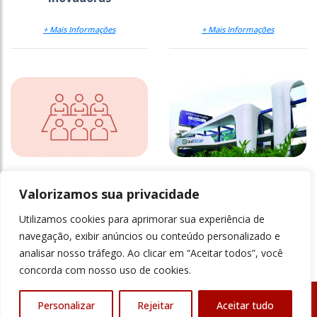
+ Mais Informações
+ Mais Informações
Como universidades
Olhos para o mercado
brasileiras reinventam
de trabalho na
Valorizamos sua privacidade
a educação
UniFECAF
Utilizamos cookies para aprimorar sua experiência de
+ Mais Informações
+ Mais Informações
navegação, exibir anúncios ou conteúdo personalizado e
analisar nosso tráfego. Ao clicar em “Aceitar todos”, você
concorda com nosso uso de cookies.
Personalizar
Rejeitar
Aceitar tudo