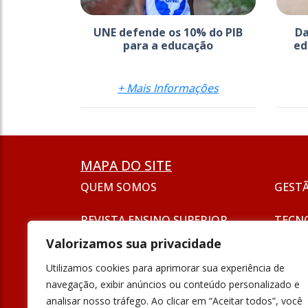
UNE defende os 10% do PIB
Da
para a educação
ed
+ Mais Informações
MAPA DO SITE
QUEM SOMOS
GEST
REVISTA ENSINO SUPERIOR
TECN
ASSINATURA
Valorizamos sua privacidade
SEJA UM ANUNCIANTE
ESG
Utilizamos cookies para aprimorar sua experiência de
FORMAÇÃO
navegação, exibir anúncios ou conteúdo personalizado e
POLÍT
analisar nosso tráfego. Ao clicar em “Aceitar todos”, você