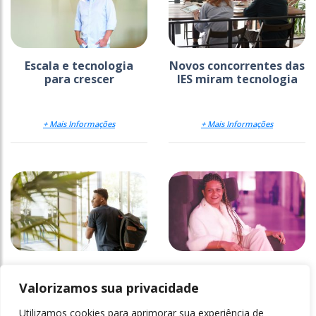
Escala e tecnologia
Novos concorrentes das
para crescer
IES miram tecnologia
+ Mais Informações
+ Mais Informações
Permanência do aluno
Saúde mental precisa
levada a sério
da diversidade
Valorizamos sua privacidade
Utilizamos cookies para aprimorar sua experiência de