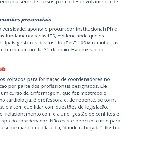
vem uma série de cursos para o desenvolvimento de
reuniões presenciais
versidade, aponta o procurador institucional (PI) e
as fundamentais nas IES, evidenciando que os
cipais gestores das instituições”. 100% remotas, as
ço e terminam no dia 31 de maio. Há emissão de
so
rsos voltados para formação de coordenadores no
nção por parte dos profissionais designados. Ele
e um curso de enfermagem, que fez mestrado e
 cardiologia, é professora e, de repente, se torna
a, ela tem que lidar com questões de legislação,
e, relacionamento com o aluno, gestão de conflitos e
scopo do coordenador. Não existe nenhum curso para
se formando no dia a dia, ‘dando cabeçada’”, ilustra.