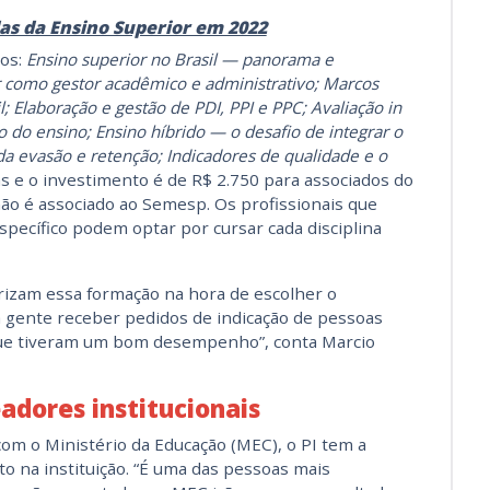
as da Ensino Superior em 2022
os:
Ensino superior no Brasil — panorama e
 como gestor acadêmico e administrativo; Marcos
l; Elaboração e gestão de PDI, PPI e PPC; Avaliação in
 do ensino; Ensino híbrido — o desafio de integrar o
da evasão e retenção; Indicadores de qualidade e o
as e o investimento é de R$ 2.750 para associados do
o é associado ao Semesp. Os profissionais que
ecífico podem optar por cursar cada disciplina
orizam essa formação na hora de escolher o
 gente receber pedidos de indicação de pessoas
que tiveram um bom desempenho”, conta Marcio
dores institucionais
com o Ministério da Educação (MEC), o PI tem a
to na instituição. “É uma das pessoas mais