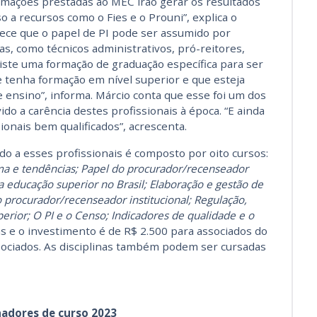
rmações prestadas ao MEC irão gerar os resultados
 a recursos como o Fies e o Prouni”, explica o
ece que o papel de PI pode ser assumido por
as, como técnicos administrativos, pró-reitores,
iste uma formação de graduação específica para ser
e tenha formação em nível superior e que esteja
 ensino”, informa. Márcio conta que esse foi um dos
do a carência destes profissionais à época. “E ainda
ionais bem qualificados”, acrescenta.
o a esses profissionais é composto por oito cursos:
ma e tendências; Papel do procurador/recenseador
da educação superior no Brasil; Elaboração e gestão de
o procurador/recenseador institucional; Regulação,
erior; O PI e o Censo; Indicadores de qualidade e o
as e o investimento é de R$ 2.500 para associados do
ociados. As disciplinas também podem ser cursadas
adores de curso 2023