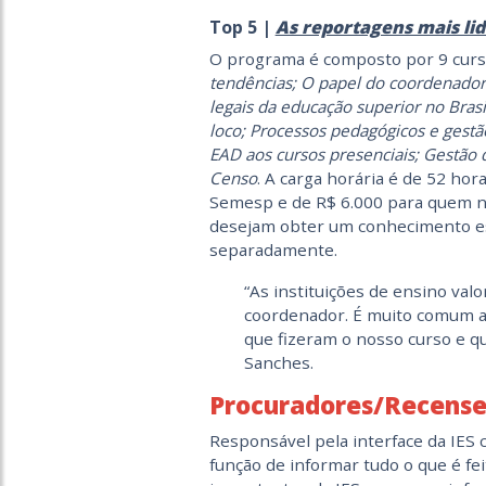
Top 5 |
As reportagens mais lid
O programa é composto por 9 curs
tendências; O papel do coordenador
legais da educação superior no Brasi
loco; Processos pedagógicos e gestão
EAD aos cursos presenciais; Gestão 
Censo
. A carga horária é de 52 hor
Semesp e de R$ 6.000 para quem nã
desejam obter um conhecimento esp
separadamente.
“As instituições de ensino val
coordenador. É muito comum a
que fizeram o nosso curso e 
Sanches.
Procuradores/Recensea
Responsável pela interface da IES 
função de informar tudo o que é fei