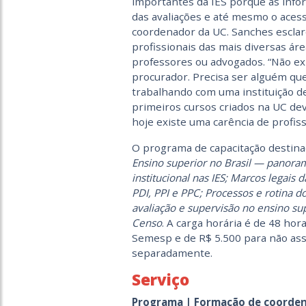
importantes da IES porque as info
das avaliações e até mesmo o acesso
coordenador da UC. Sanches esclar
profissionais das mais diversas áre
professores ou advogados. “Não ex
procurador. Precisa ser alguém qu
trabalhando com uma instituição de
primeiros cursos criados na UC devi
hoje existe uma carência de profiss
O programa de capacitação destinad
Ensino superior no Brasil — panora
institucional nas IES; Marcos legais 
PDI, PPI e PPC; Processos e rotina d
avaliação e supervisão no ensino sup
Censo
. A carga horária é de 48 hor
Semesp e de R$ 5.500 para não ass
separadamente.
Serviço
Programa | Formação de coorden