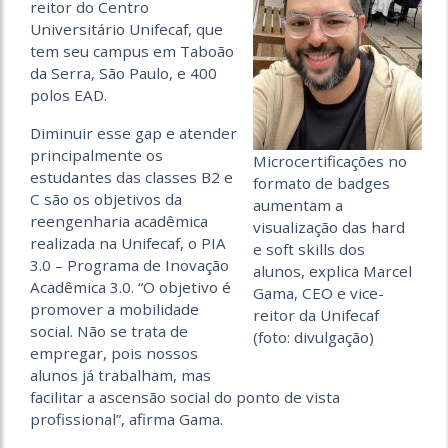
reitor do Centro
Universitário Unifecaf, que
tem seu campus em Taboão
da Serra, São Paulo, e 400
polos EAD.
Diminuir esse gap e atender
principalmente os
Microcertificações no
estudantes das classes B2 e
formato de badges
C são os objetivos da
aumentam a
reengenharia acadêmica
visualização das hard
realizada na Unifecaf, o PIA
e soft skills dos
3.0 – Programa de Inovação
alunos, explica Marcel
Acadêmica 3.0. “O objetivo é
Gama, CEO e vice-
promover a mobilidade
reitor da Unifecaf
social. Não se trata de
(foto: divulgação)
empregar, pois nossos
alunos já trabalham, mas
facilitar a ascensão social do ponto de vista
profissional”, afirma Gama.