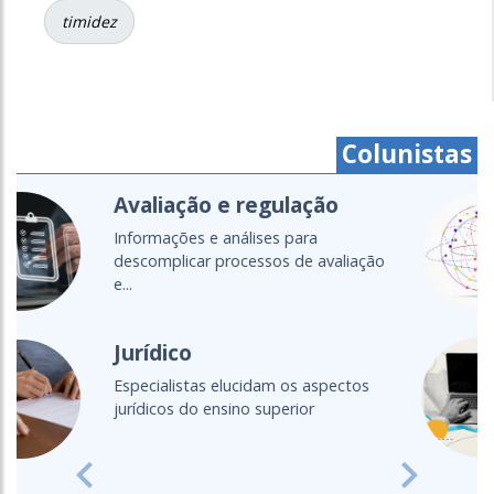
timidez
Colunistas
Cartografias do setor
Um olhar global para as políticas,
diálogos e transformações da...
Ensino a distância
Fique por dentro das principais
discussões acerca do EAD
Previous
Next