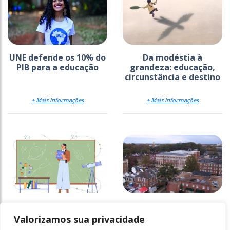
UNE defende os 10% do
Da modéstia à
PIB para a educação
grandeza: educação,
circunstância e destino
+ Mais Informações
+ Mais Informações
Reforço da
Universidades
empregabilidade nas
desmantelam
Valorizamos sua privacidade
licenciaturas
programas de equidade