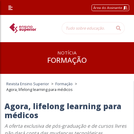
Área do Assinante
NOTÍCIA
FORMAÇÃO
Revista Ensino Superior
>
Formação
>
Agora, lifelong learning para médicos
Agora, lifelong learning para
médicos
A oferta exclusiva de pós-graduação e de cursos livres
não dará conta das mudanças tecnológicas