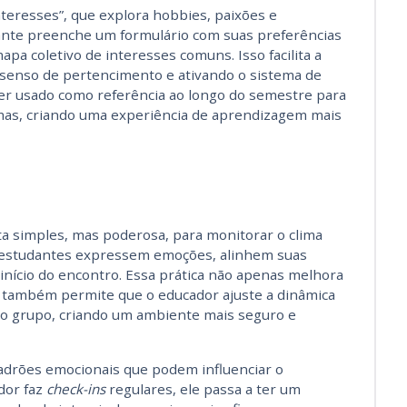
interesses”, que explora hobbies, paixões e
dante preenche um formulário com suas preferências
pa coletivo de interesses comuns. Isso facilita a
senso de pertencimento e ativando o sistema de
r usado como referência ao longo do semestre para
mas, criando uma experiência de aprendizagem mais
 simples, mas poderosa, para monitorar o clima
 estudantes expressem emoções, alinhem suas
 início do encontro. Essa prática não apenas melhora
 também permite que o educador ajuste a dinâmica
do grupo, criando um ambiente mais seguro e
padrões emocionais que podem influenciar o
dor faz
check-ins
regulares, ele passa a ter um