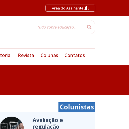
Área do Assinante
torial
Revista
Colunas
Contatos
Colunistas
Cultura Oceânica
Entenda a importância de