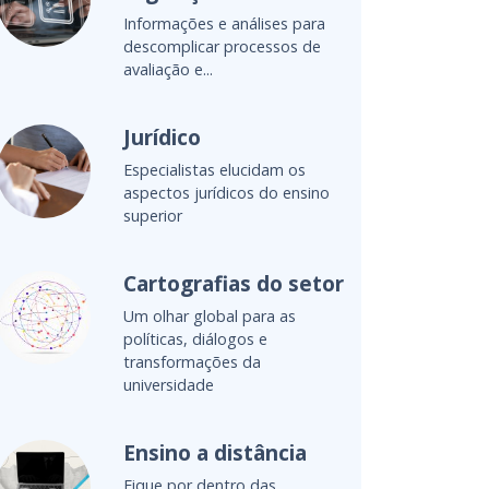
levar o oceano para a sala de
aula
Luiz Cláudio Costa
Membro do Conselho
Internacional do Times Higher
Education e reitor do IESB
Alexandre Gracioso
Especialista e consultor em
ensino superior e gestão
educacional
Ana Valéria Reis
Consultora em inovação,
aprendizagem, metodologias
ativas e avaliação