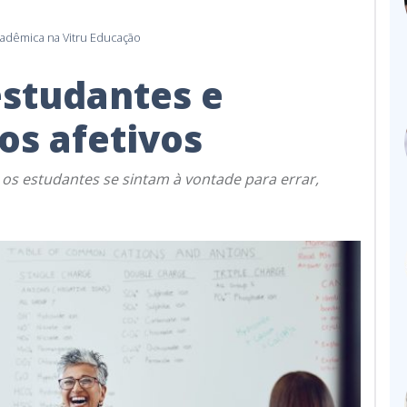
cadêmica na Vitru Educação
estudantes e
os afetivos
s estudantes se sintam à vontade para errar,