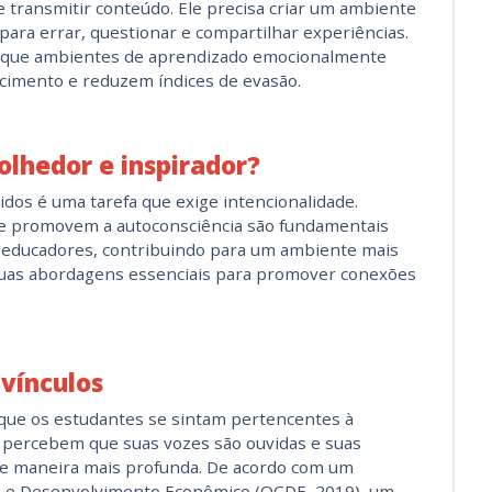
e transmitir conteúdo. Ele precisa criar um ambiente
ara errar, questionar e compartilhar experiências.
m que ambientes de aprendizado emocionalmente
imento e reduzem índices de evasão.
lhedor e inspirador?
idos é uma tarefa que exige intencionalidade.
 e promovem a autoconsciência são fundamentais
 e educadores, contribuindo para um ambiente mais
 duas abordagens essenciais para promover conexões
 vínculos
que os estudantes se sintam pertencentes à
percebem que suas vozes são ouvidas e suas
 de maneira mais profunda. De acordo com um
ão e Desenvolvimento Econômico (OCDE, 2019), um