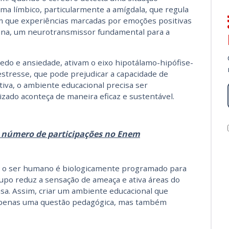
ema límbico, particularmente a amígdala, que regula
 que experiências marcadas por emoções positivas
a, um neurotransmissor fundamental para a
edo e ansiedade, ativam o eixo hipotálamo-hipófise-
estresse, que pode prejudicar a capacidade de
iva, o ambiente educacional precisa ser
ado aconteça de maneira eficaz e sustentável.
o número de participações no Enem
que o ser humano é biologicamente programado para
upo reduz a sensação de ameaça e ativa áreas do
sa. Assim, criar um ambiente educacional que
apenas uma questão pedagógica, mas também