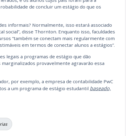
erados, e os alunos cujos pais foram para a
robabilidade de concluir um estágio do que os
des informais? Normalmente, isso estará associado
al social”, disse Thornton. Enquanto isso, faculdades
cursos “também se conectam mais regularmente com
timáveis ​​em termos de conectar alunos a estágios”.
es legais a programas de estágio que dão
s marginalizados provavelmente agravarão essa
dor, por exemplo, a empresa de contabilidade PwC
baseado,
atos a um programa de estágio estudantil
rias