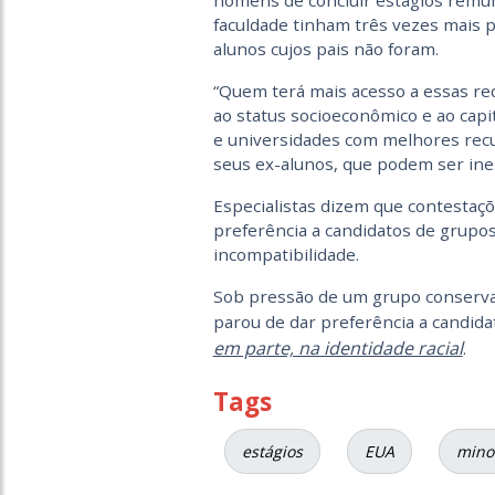
homens de concluir estágios remun
faculdade tinham três vezes mais p
alunos cujos pais não foram.
“Quem terá mais acesso a essas re
ao status socioeconômico e ao capit
e universidades com melhores re
seus ex-alunos, que podem ser ines
Especialistas dizem que contestaçõ
preferência a candidatos de grupo
incompatibilidade.
Sob pressão de um grupo conserva
parou de dar preferência a candid
em parte, na identidade racial
.
Tags
estágios
EUA
mino