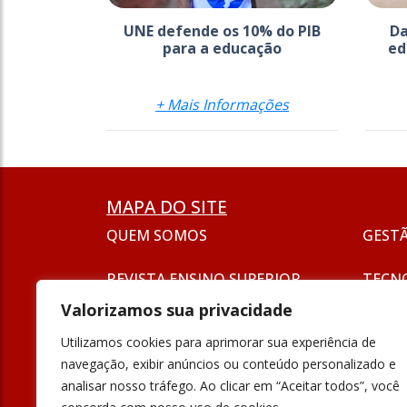
UNE defende os 10% do PIB
Da
para a educação
ed
+ Mais Informações
MAPA DO SITE
QUEM SOMOS
GEST
REVISTA ENSINO SUPERIOR
TECN
ASSINATURA
Valorizamos sua privacidade
SEJA UM ANUNCIANTE
ESG
Utilizamos cookies para aprimorar sua experiência de
FORMAÇÃO
navegação, exibir anúncios ou conteúdo personalizado e
POLÍT
analisar nosso tráfego. Ao clicar em “Aceitar todos”, você
INOVAÇÃO