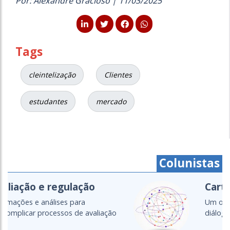
Por: Alexandre Gracioso | 11/03/2025
Tags
cleintelização
Clientes
estudantes
mercado
Colunistas
Cartografias do setor
Um olhar global para as políticas,
diálogos e transformações da...