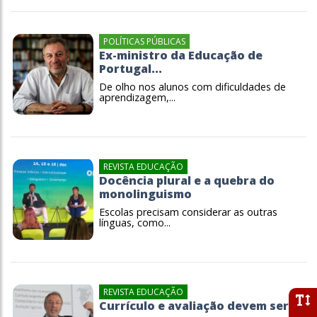
POLÍTICAS PÚBLICAS
Ex-ministro da Educação de
Portugal...
De olho nos alunos com dificuldades de
aprendizagem,...
REVISTA EDUCAÇÃO
Docência plural e a quebra do
monolinguismo
Escolas precisam considerar as outras
línguas, como...
REVISTA EDUCAÇÃO
Currículo e avaliação devem ser...