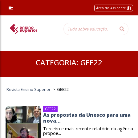
/* Altera a margem superior apenas nessa página */
Área do Assinante
CATEGORIA:
GEE22
Revista Ensino Superior
>
GEE22
GEE22
As propostas da Unesco para uma
nova...
Terceiro e mais recente relatório da agência
propõe...