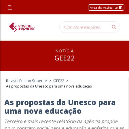
Área do Assinante
NOTÍCIA
GEE22
Revista Ensino Superior
>
GEE22
>
As propostas da Unesco para uma nova educação
As propostas da Unesco para
uma nova educação
Terceiro e mais recente relatório da agência propõe
novo contrato social para a educação e enfatiza que as