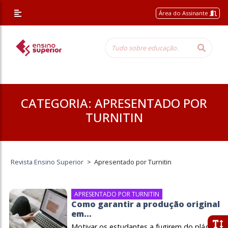
/* Altera a margem superior apenas nessa página */
Área do Assinante
CATEGORIA:
APRESENTADO POR
TURNITIN
Revista Ensino Superior
>
Apresentado por Turnitin
APRESENTADO POR TURNITIN
Como garantir a produção original
em...
Motivar os estudantes a fugirem do plágio