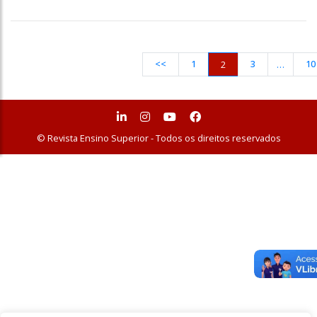
<<
1
3
10
2
…
© Revista Ensino Superior - Todos os direitos reservados