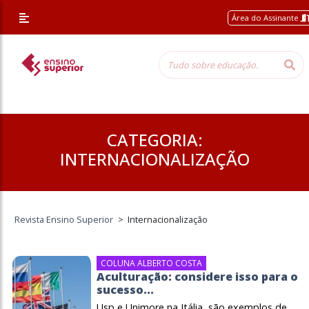
/* Altera a margem superior apenas nessa página */
Área do Assinante
CATEGORIA:
INTERNACIONALIZAÇÃO
Revista Ensino Superior
>
Internacionalização
COLUNA ALBERTO COSTA
Aculturação: considere isso para o
sucesso...
Usp e Unimore na Itália, são exemplos de