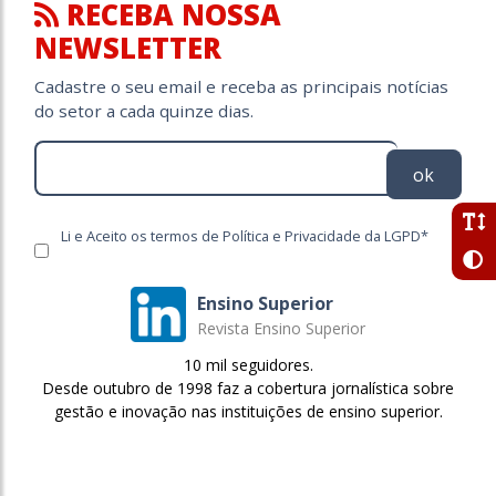
RECEBA NOSSA
NEWSLETTER
Cadastre o seu email e receba as principais notícias
do setor a cada quinze dias.
ok
Li e Aceito os termos de Política e Privacidade da LGPD*
Ensino Superior
Revista Ensino Superior
10 mil seguidores.
Desde outubro de 1998 faz a cobertura jornalística sobre
gestão e inovação nas instituições de ensino superior.