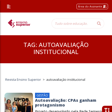
Área do Assinante
TAG:
AUTOAVALIAÇÃO
INSTITUCIONAL
Revista Ensino Superior
>
autoavaliação institucional
GESTÃO
Autoavaliação: CPAs ganham
protagonismo
Projeto desenvolvido pela Rede Semesp