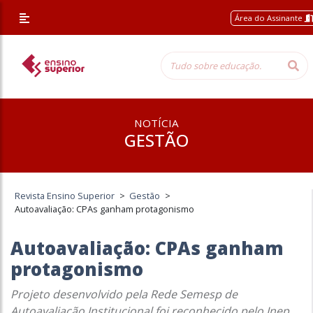
Área do Assinante
NOTÍCIA
GESTÃO
Revista Ensino Superior
>
Gestão
>
Autoavaliação: CPAs ganham protagonismo
Autoavaliação: CPAs ganham
protagonismo
Projeto desenvolvido pela Rede Semesp de
Autoavaliação Institucional foi reconhecido pelo Inep