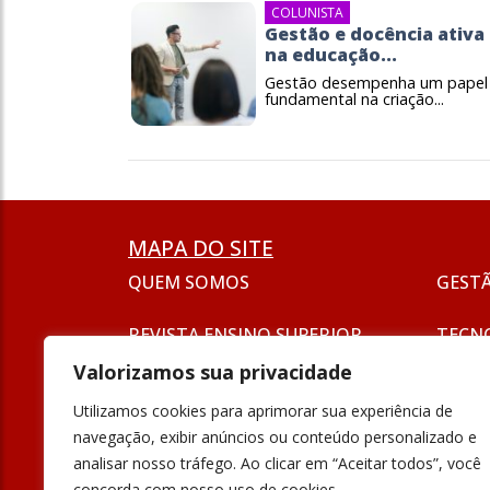
COLUNISTA
Gestão e docência ativa
na educação...
Gestão desempenha um papel
fundamental na criação...
MAPA DO SITE
QUEM SOMOS
GEST
REVISTA ENSINO SUPERIOR
TECN
ASSINATURA
Valorizamos sua privacidade
SEJA UM ANUNCIANTE
ESG
Utilizamos cookies para aprimorar sua experiência de
FORMAÇÃO
navegação, exibir anúncios ou conteúdo personalizado e
POLÍT
analisar nosso tráfego. Ao clicar em “Aceitar todos”, você
INOVAÇÃO
concorda com nosso uso de cookies.