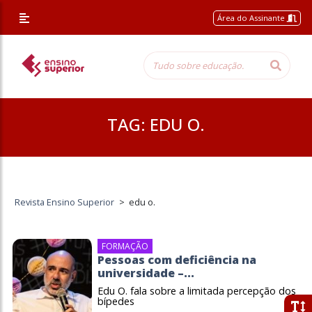
Área do Assinante
TAG:
EDU O.
Revista Ensino Superior
>
edu o.
FORMAÇÃO
Pessoas com deficiência na
universidade –...
Edu O. fala sobre a limitada percepção dos
bípedes