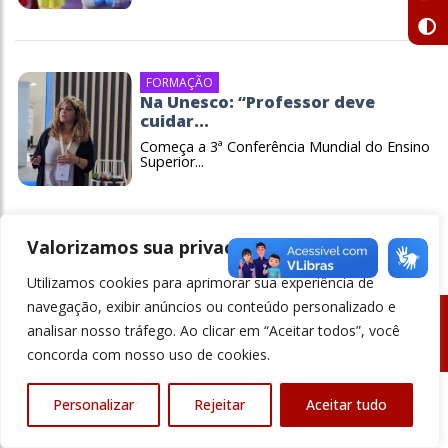
FORMAÇÃO
Na Unesco: “Professor deve
cuidar...
Começa a 3ª Conferência Mundial do Ensino
Superior...
Valorizamos sua privacidade
Utilizamos cookies para aprimorar sua experiência de
navegação, exibir anúncios ou conteúdo personalizado e
analisar nosso tráfego. Ao clicar em “Aceitar todos”, você
© Revista Ensino Superior - Todos os direitos reservados
concorda com nosso uso de cookies.
Personalizar
Rejeitar
Aceitar tudo