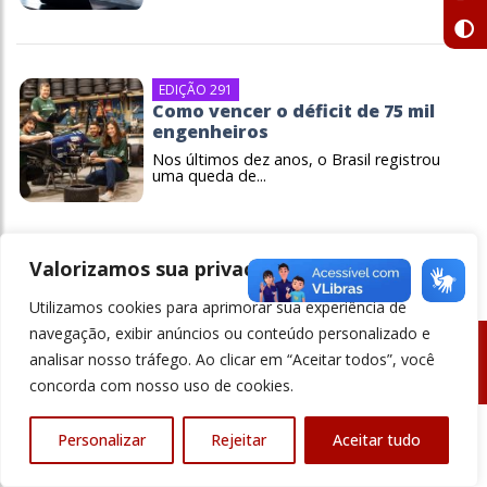
EDIÇÃO 291
Como vencer o déficit de 75 mil
engenheiros
Nos últimos dez anos, o Brasil registrou
uma queda de...
Valorizamos sua privacidade
Utilizamos cookies para aprimorar sua experiência de
navegação, exibir anúncios ou conteúdo personalizado e
analisar nosso tráfego. Ao clicar em “Aceitar todos”, você
© Revista Ensino Superior - Todos os direitos reservados
concorda com nosso uso de cookies.
Personalizar
Rejeitar
Aceitar tudo