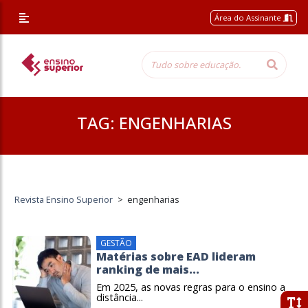
Área do Assinante
TAG:
ENGENHARIAS
Revista Ensino Superior
>
engenharias
GESTÃO
Matérias sobre EAD lideram
ranking de mais...
Em 2025, as novas regras para o ensino a
distância...