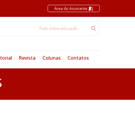
Área do Assinante
torial
Revista
Colunas
Contatos
S