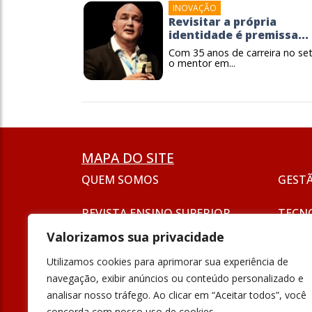
INOVAÇÃO
Revisitar a própria
identidade é premissa...
Com 35 anos de carreira no set
o mentor em...
MAPA DO SITE
QUEM SOMOS
GEST
REVISTA ENSINO SUPERIOR
TECN
ASSINATURA
Valorizamos sua privacidade
SEJA UM ANUNCIANTE
ESG
Utilizamos cookies para aprimorar sua experiência de
FORMAÇÃO
navegação, exibir anúncios ou conteúdo personalizado e
POLÍT
analisar nosso tráfego. Ao clicar em “Aceitar todos”, você
INOVAÇÃO
concorda com nosso uso de cookies.