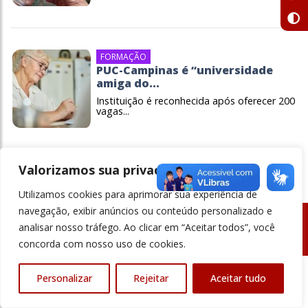
FORMAÇÃO
PUC-Campinas é “universidade
amiga do...
Instituição é reconhecida após oferecer 200
vagas...
Valorizamos sua privacidade
Utilizamos cookies para aprimorar sua experiência de
navegação, exibir anúncios ou conteúdo personalizado e
analisar nosso tráfego. Ao clicar em “Aceitar todos”, você
© Revista Ensino Superior - Todos os direitos reservados
concorda com nosso uso de cookies.
Personalizar
Rejeitar
Aceitar tudo