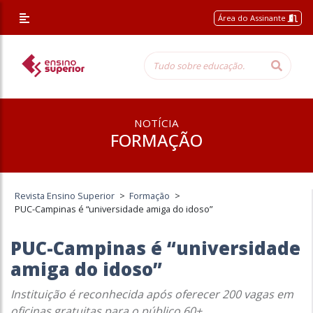
Área do Assinante
NOTÍCIA
FORMAÇÃO
Revista Ensino Superior
>
Formação
>
PUC-Campinas é “universidade amiga do idoso”
PUC-Campinas é “universidade
amiga do idoso”
Instituição é reconhecida após oferecer 200 vagas em
oficinas gratuitas para o público 60+