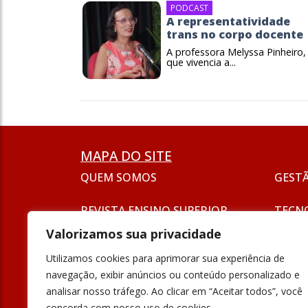
PODCAST
A representatividade
trans no corpo docente
A professora Melyssa Pinheiro,
que vivencia a...
MAPA DO SITE
QUEM SOMOS
GEST
REVISTA ENSINO SUPERIOR
TECN
ASSINATURA
Valorizamos sua privacidade
SEJA UM ANUNCIANTE
ESG
Utilizamos cookies para aprimorar sua experiência de
FORMAÇÃO
navegação, exibir anúncios ou conteúdo personalizado e
POLÍT
analisar nosso tráfego. Ao clicar em “Aceitar todos”, você
INOVAÇÃO
concorda com nosso uso de cookies.