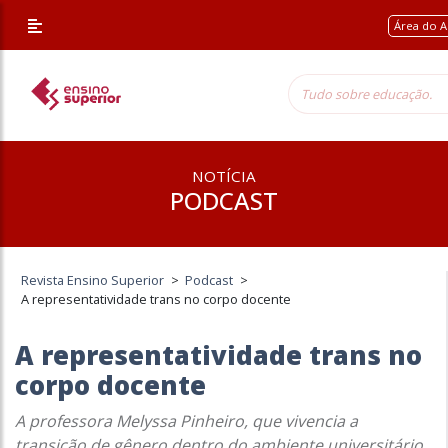
Área do A
NOTÍCIA
PODCAST
Revista Ensino Superior
>
Podcast
>
A representatividade trans no corpo docente
A representatividade trans no
corpo docente
A professora Melyssa Pinheiro, que vivencia a
transição de gênero dentro do ambiente universitário,