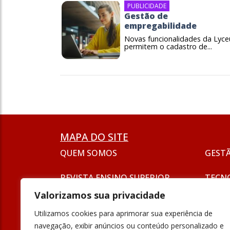
PUBLICIDADE
Gestão de
empregabilidade
Novas funcionalidades da Lyc
permitem o cadastro de...
MAPA DO SITE
QUEM SOMOS
GEST
REVISTA ENSINO SUPERIOR
TECN
ASSINATURA
Valorizamos sua privacidade
SEJA UM ANUNCIANTE
ESG
Utilizamos cookies para aprimorar sua experiência de
FORMAÇÃO
navegação, exibir anúncios ou conteúdo personalizado e
POLÍT