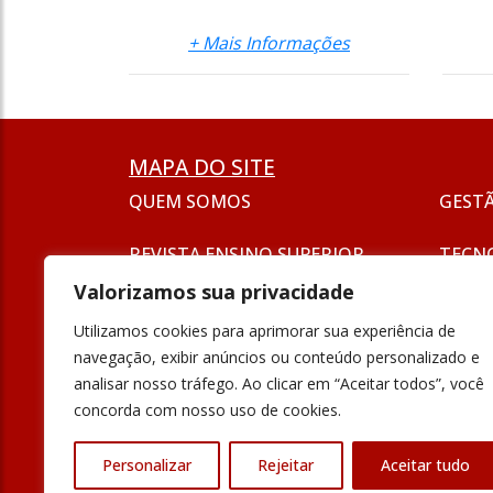
+ Mais Informações
MAPA DO SITE
QUEM SOMOS
GEST
REVISTA ENSINO SUPERIOR
TECN
ASSINATURA
Valorizamos sua privacidade
SEJA UM ANUNCIANTE
ESG
Utilizamos cookies para aprimorar sua experiência de
FORMAÇÃO
navegação, exibir anúncios ou conteúdo personalizado e
POLÍT
analisar nosso tráfego. Ao clicar em “Aceitar todos”, você
INOVAÇÃO
concorda com nosso uso de cookies.
UNIVE
PODCAST
Personalizar
Rejeitar
Aceitar tudo