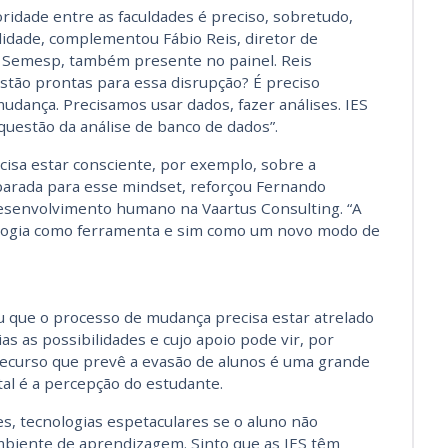
oridade entre as faculdades é preciso, sobretudo,
idade, complementou Fábio Reis, diretor de
o Semesp, também presente no painel. Reis
stão prontas para essa disrupção? É preciso
udança. Precisamos usar dados, fazer análises. IES
questão da análise de banco de dados”.
cisa estar consciente, por exemplo, sobre a
parada para esse mindset, reforçou Fernando
esenvolvimento humano na Vaartus Consulting. “A
logia como ferramenta e sim como um novo modo de
u que o processo de mudança precisa estar atrelado
ias as possibilidades e cujo apoio pode vir, por
. Recurso que prevê a evasão de alunos é uma grande
al é a percepção do estudante.
es, tecnologias espetaculares se o aluno não
mbiente de aprendizagem. Sinto que as IES têm