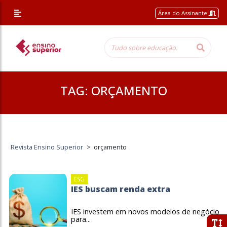
Área do Assinante
TAG:
ORÇAMENTO
Revista Ensino Superior
>
orçamento
ESG
IES buscam renda extra
IES investem em novos modelos de negócio
para...